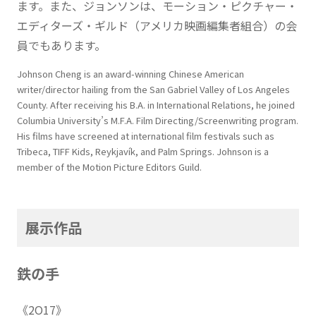
ます。また、ジョンソンは、モーション・ピクチャー・
エディターズ・ギルド（アメリカ映画編集者組合）の会
員でもあります。
Johnson Cheng is an award-winning Chinese American
writer/director hailing from the San Gabriel Valley of Los Angeles
County. After receiving his B.A. in International Relations, he joined
Columbia University’s M.F.A. Film Directing/Screenwriting program.
His films have screened at international film festivals such as
Tribeca, TIFF Kids, Reykjavík, and Palm Springs. Johnson is a
member of the Motion Picture Editors Guild.
展示作品
鉄の手
《2O17》