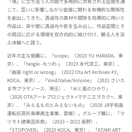
「場」に立ち会う人の間で多角的に共有される空間を通
じて、互いに影響しながら密接に関わる有機的な関係性
を創出してきた。透過性の素材や間隙を効果的に用いた
作品は、床や壁に透過光や影を生み出し、作品空間とそ
の周辺に広がる環境を双方向的に結び付け、観る人を没
入体験へと誘う。
近年の主な個展に、「scope」（2023 YU HARADA、東
京）、「tangle -もつれ-」（2023 永代漆工、東京）、
「曲直 right or wrong」（2022 Ota Art Archives #3,
KOCA、東京）、「Void/Valve/Volume」（2021 さいた
ま市プラザノース、埼玉）、「水と風のひかり」
（2020 OTAアートプロジェクト<マチニエヲカク>、東
京）、「みえるものとみえないもの」（2020 JR宇和島
運転区扇形車庫再生事業、愛媛）。グループ展に、「マ
ツモト建築芸術祭」（2023・2022 長野）、
「STOPOVER」（2023 KOCA、東京）、「ATAMI ART