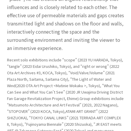
influences and is closely related to each other. The
effective use of permeable materials and gaps creates
transmitted light and shadows on the floor and walls,
interactively connecting the space and the
surrounding environment and inviting the viewer to
an immersive experience.
Recent solo exhibitions include “scope” (2023 YU HARADA, Tokyo),
“tangle” (2023 Eidai Urushiko, Tokyo), and “right or wrong” (2022
Ota Art Archives #3, KOCA, Tokyo), “Void/Valve/Volume” (2021
Plaza North, Saitama, Saitama City), “The Light of Water and
Wind(2020 OTA Art Project <Matinie Wokaku >, Tokyo), “What You
Can See and What You Can’t See” (2020 JR Uwajima Driving District
Fan Garage Revitalization Project, Ehime).Group exhibitions include
“Matsumoto Architecture and Art Festival” (2023, 2022 Nagano),
“STOPOVER” (2023 KOCA, Tokyo),ATAMI ART GRANT” (2022
SHIZUOKA), “TOKYO CANAL LINKS” (2021 TERRADA ART COMPLEX
II, Tokyo), “Fujinoyama Biennale” (2020 Shizuoka), “JR EAST meets
ART @ Takanawa Gateway Fest” (2020 Tokyo) and many more.