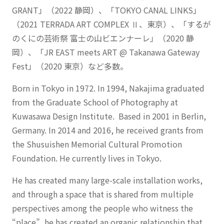
GRANT」（2022 静岡）、「TOKYO CANAL LINKS」
（2021 TERRADA ART COMPLEX Ⅱ、東京）、「するが
のくにの芸術祭 富士の山ビエンナーレ」（2020 静
岡）、「JR EAST meets ART @ Takanawa Gateway
Fest」（2020 東京）など多数。
Born in Tokyo in 1972. In 1994, Nakajima graduated
from the Graduate School of Photography at
Kuwasawa Design Institute. Based in 2001 in Berlin,
Germany. In 2014 and 2016, he received grants from
the Shusuishen Memorial Cultural Promotion
Foundation. He currently lives in Tokyo.
He has created many large-scale installation works,
and through a space that is shared from multiple
perspectives among the people who witness the
“place”, he has created an organic relationship that