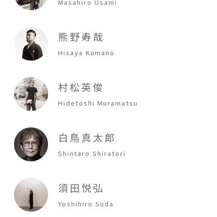
Masahiro Usami
熊野寿哉
Hisaya Kumano
村松英俊
Hidetoshi Muramatsu
白鳥真太郎
Shintaro Shiratori
須田悦弘
Yoshihiro Suda