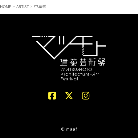
HOME
ARTIST
中島崇
© maaf